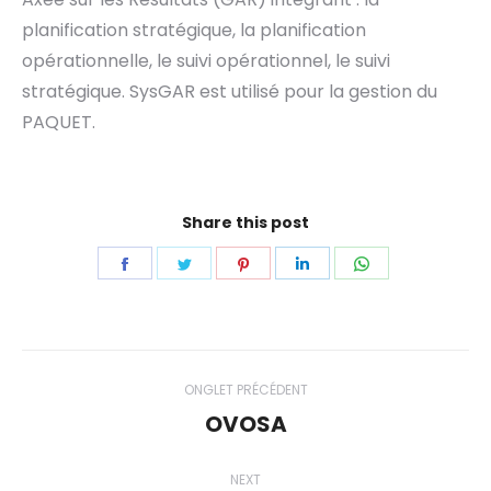
planification stratégique, la planification
opérationnelle, le suivi opérationnel, le suivi
stratégique. SysGAR est utilisé pour la gestion du
PAQUET.
Share this post
Share
Share
Share
Share
Share
on
on
on
on
on
Facebook
Twitter
Pinterest
LinkedIn
WhatsApp
Navigation
ONGLET PRÉCÉDENT
de
OVOSA
Onglet
précédent
commentaire
NEXT