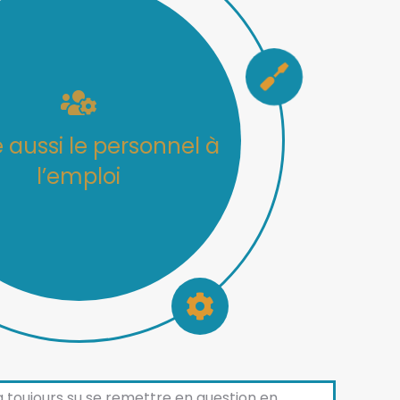
e la maintenance et
la sécurité
 toujours su se remettre en question en