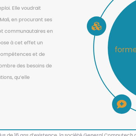
ploi. Elle voudrait
Mali, en procurant ses
s et communautaires en
pose à cet effet un
assur
e compétences et de
nombre des besoins de
tions, qu’elle
us de 16 ans d’existence, la société General Computech a