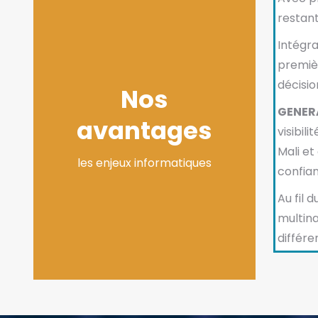
restant
Intégra
premièr
décisio
Nos
GENER
avantages
visibil
Mali et
les enjeux informatiques
confian
Au fil 
multina
différe