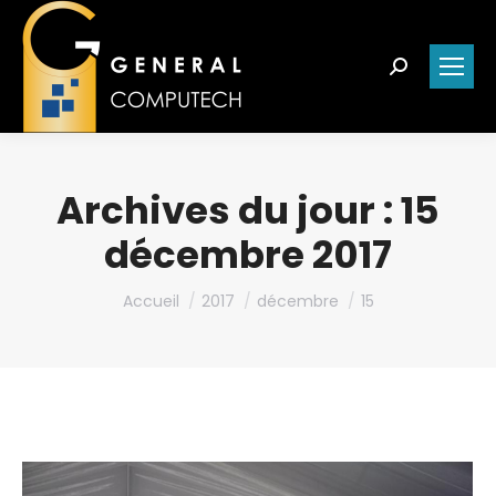
Search:
Archives du jour :
15
décembre 2017
Vous êtes ici :
Accueil
2017
décembre
15