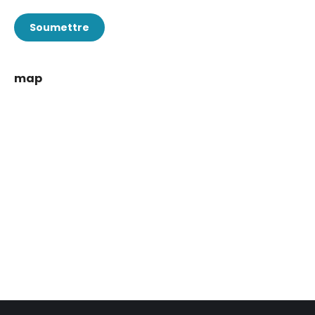
Soumettre
map